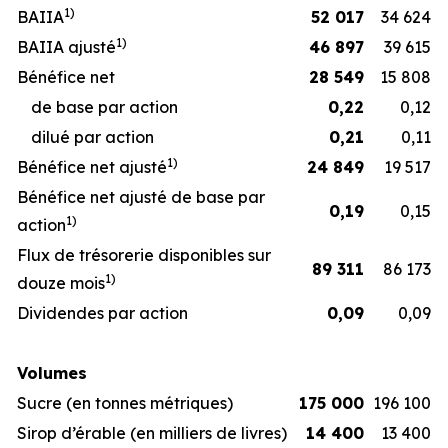
1
)
BAIIA
52 017
34 624
1
)
BAIIA ajusté
46 897
39 615
Bénéfice net
28 549
15 808
de base par action
0,22
0,12
dilué par action
0,21
0,11
1
)
Bénéfice net ajusté
24 849
19 517
Bénéfice net ajusté de base par
0,19
0,15
1
)
action
Flux de trésorerie disponibles sur
89 311
86 173
1
)
douze mois
Dividendes par action
0,09
0,09
Volumes
Sucre (en tonnes métriques)
175 000
196 100
Sirop d’érable (en milliers de livres)
14 400
13 400