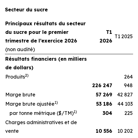
Secteur du sucre
Principaux résultats du secteur
du sucre pour le premier
T1
T1 2025
trimestre de l’exercice 2026
2026
(non audité)
Résultats financiers (en milliers
de dollars)
2
)
Produits
264
226 247
948
Marge brute
57 269
42 827
1
)
Marge brute ajustée
53 186
44 103
1
)
par tonne métrique ($/TM)
304
225
Charges administratives et de
vente
10 556
10 202