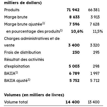
milliers de dollars)
Produits
71 942
66 381
Marge brute
8 633
3 913
1)
Marge brute ajustée
7 596
7 628
1)
en pourcentage des produits
10,6
%
11,5
%
Charges administratives et de
vente
3 400
3 320
Frais de distribution
230
295
Résultat des activités
d’exploitation
5 003
298
1)
BAIIA
6 789
1 997
1)
BAIIA ajusté
5 752
5 712
Volumes (en milliers de livres)
Volume total
14 400
13 400