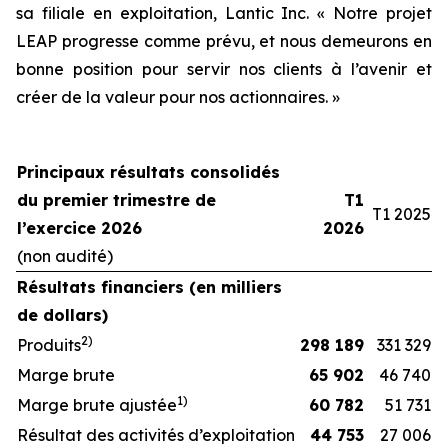
sa filiale en exploitation, Lantic Inc. « Notre projet
LEAP progresse comme prévu, et nous demeurons en
bonne position pour servir nos clients à l’avenir et
créer de la valeur pour nos actionnaires. »
Principaux résultats consolidés
du premier trimestre de
T1
T1 2025
l’exercice 2026
2026
(non audité)
Résultats financiers (en milliers
de dollars)
2)
Produits
298 189
331 329
Marge brute
65 902
46 740
1
)
Marge brute ajustée
60 782
51 731
Résultat des activités d’exploitation
44 753
27 006