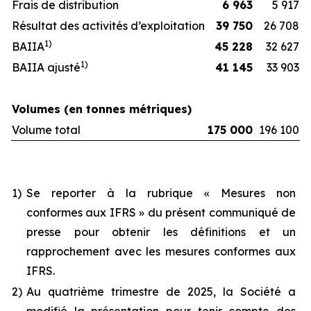
Frais de distribution
6 963
5 917
Résultat des activités d’exploitation
39 750
26 708
1
)
BAIIA
45 228
32 627
1
)
BAIIA ajusté
41 145
33 903
Volumes (en tonnes métriques)
Volume total
175 000
196 100
1)
Se reporter à la rubrique « Mesures non
conformes aux IFRS » du présent communiqué de
presse pour obtenir les définitions et un
rapprochement avec les mesures conformes aux
IFRS.
2)
Au quatrième trimestre de 2025, la Société a